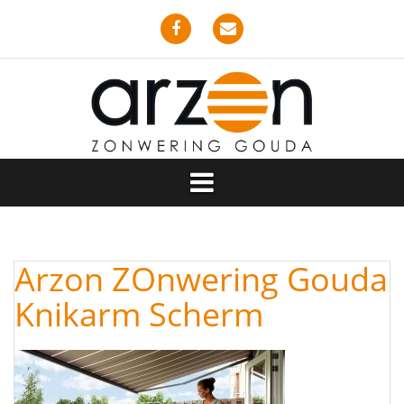
Spring
naar
inhoud
Facebook
Email
Arzon ZOnwering Gouda
Knikarm Scherm