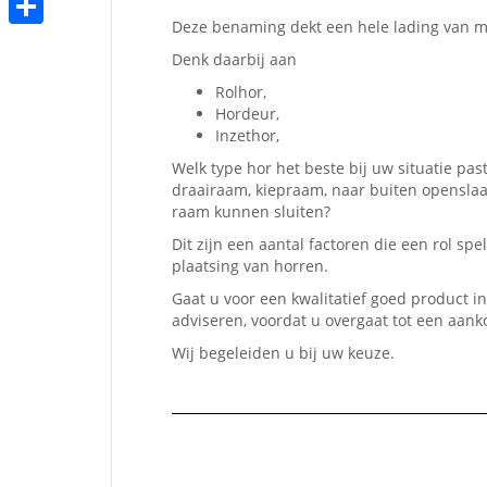
b
t
a
Deze benaming dekt een hele lading van m
h
o
D
t
i
Denk daarbij aan
a
o
e
e
Rolhor,
l
t
k
l
Hordeur,
r
Inzethor,
s
e
Welk type hor het beste bij uw situatie pas
A
n
draairaam, kiepraam, naar buiten opensla
p
raam kunnen sluiten?
p
Dit zijn een aantal factoren die een rol sp
plaatsing van horren.
Gaat u voor een kwalitatief goed product in 
adviseren, voordat u overgaat tot een aank
Wij begeleiden u bij uw keuze.