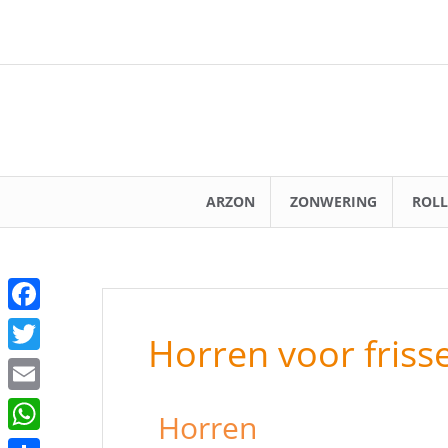
ARZON
ZONWERING
ROLL
F
Horren voor friss
a
T
c
w
E
Horren
e
i
m
W