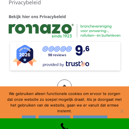
Privacybeleid
Bekijk hier ons Privacybeleid
9
,6
98 reviews
provided by
We gebruiken alleen functionele cookies om ervoor te zorgen
dat onze website zo soepel mogelijk draait. Als je doorgaat met
Ondersteund door WordPress
|
Thema:
Amadeus
door
het gebruiken van de website, gaan we er vanuit dat ermee
Themeisle.
instemt.
Ok
Nee, dank je
Privacybeleid