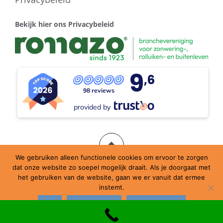
Bekijk hier ons Privacybeleid
9
,6
98 reviews
provided by
We gebruiken alleen functionele cookies om ervoor te zorgen
dat onze website zo soepel mogelijk draait. Als je doorgaat met
Ondersteund door WordPress
|
Thema:
Amadeus
door
het gebruiken van de website, gaan we er vanuit dat ermee
Themeisle.
instemt.
Ok
Nee, dank je
Privacybeleid