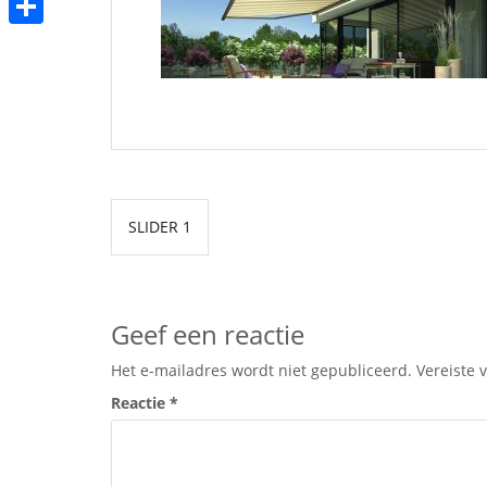
b
t
a
h
o
D
t
i
a
o
e
e
l
t
k
l
r
s
e
A
n
Bericht
p
SLIDER 1
navigatie
p
Geef een reactie
Het e-mailadres wordt niet gepubliceerd.
Vereiste 
Reactie
*