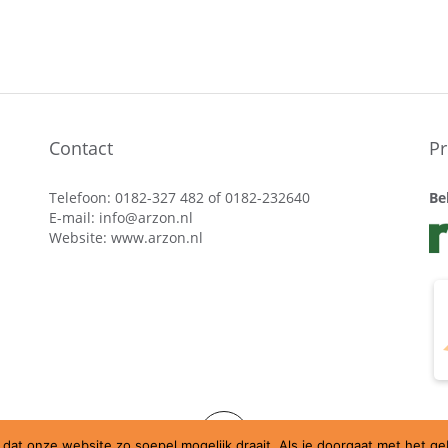
Contact
Pr
Telefoon: 0182-327 482 of 0182-232640
Be
E-mail:
info@arzon.nl
Website:
www.arzon.nl
dat onze website zo soepel mogelijk draait. Als je doorgaat met het g