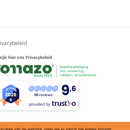
ivacybeleid
kijk hier ons Privacybeleid
9
,6
98 reviews
provided by
ebruiken van de website, gaan we er vanuit dat ermee instemt.