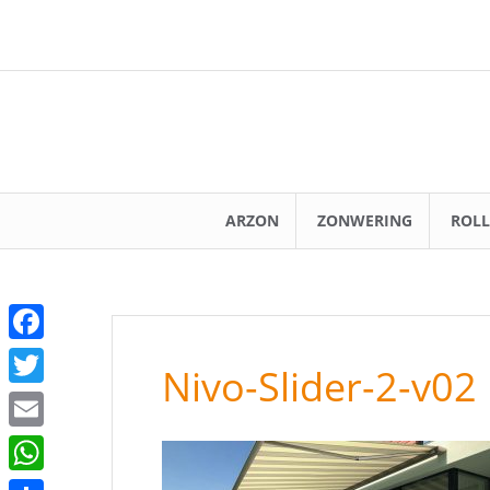
Spring
naar
inhoud
ARZON
ZONWERING
ROLL
F
Nivo-Slider-2-v02
a
T
c
w
E
e
i
m
W