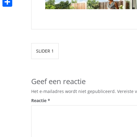
b
t
a
h
o
D
t
i
a
o
e
e
l
t
k
l
r
s
e
Bericht
A
n
SLIDER 1
navigatie
p
p
Geef een reactie
Het e-mailadres wordt niet gepubliceerd.
Vereiste 
Reactie
*