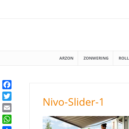
Spring
naar
inhoud
ARZON
ZONWERING
ROLL
F
Nivo-Slider-1
a
T
c
w
E
e
i
m
W