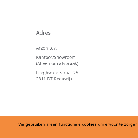
Adres
Arzon B.V.
Kantoor/Showroom
(Alleen om afspraak)
Leeghwaterstraat 25
2811 DT Reeuwijk
We gebruiken alleen functionele cookies om ervoor te zorgen 