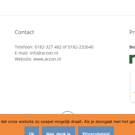
Contact
Pr
Telefoon: 0182-327 482 of 0182-232640
Be
E-mail:
info@arzon.nl
Website:
www.arzon.nl
dat onze website zo soepel mogelijk draait. Als je doorgaat met het g
Ondersteund door WordPress
|
Thema:
Amadeus
door Themeisle.
Ok
Nee, dank je
Privacybeleid