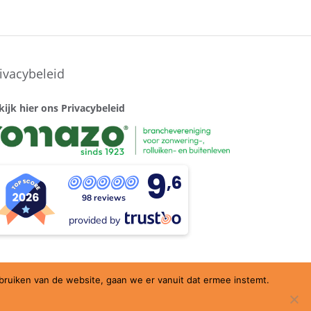
ivacybeleid
kijk hier ons Privacybeleid
9
,6
98 reviews
provided by
ebruiken van de website, gaan we er vanuit dat ermee instemt.