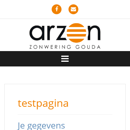
Spring
naar
inhoud
Facebook
Email
testpagina
Je gegevens