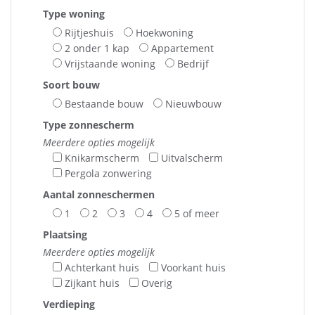
Type woning
Rijtjeshuis
Hoekwoning
2 onder 1 kap
Appartement
Vrijstaande woning
Bedrijf
Soort bouw
Bestaande bouw
Nieuwbouw
Type zonnescherm
Meerdere opties mogelijk
Knikarmscherm
Uitvalscherm
Pergola zonwering
Aantal zonneschermen
1
2
3
4
5 of meer
Plaatsing
Meerdere opties mogelijk
Achterkant huis
Voorkant huis
Zijkant huis
Overig
Verdieping